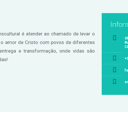
Infor
nscultural é atender ao chamado de levar o
S
o o amor de Cristo com povos de diferentes
R
C
 entrega e transformação, onde vidas são
+
das!
f
s