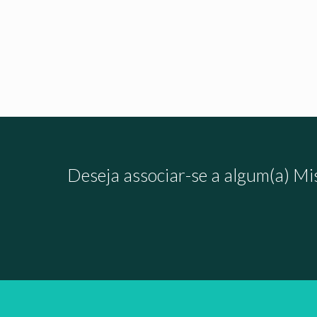
Antioquia
Transc
Atos 1
Read more
Deseja associar-se a algum(a) Mi