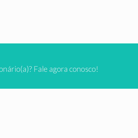
onário(a)? Fale agora conosco!
, 2026
março 27, 2026
essidade de Recuperar
Despertamento para o T
o Sobre Missões
de Pessoas no Brasil: U