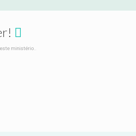
r!
ste ministério..
Divulgando
semear
Vitae adipiscing turpis. Aenean ligula nibh
actando
in, molestie id viverra a, dapibus at dolor.
m de
ações!