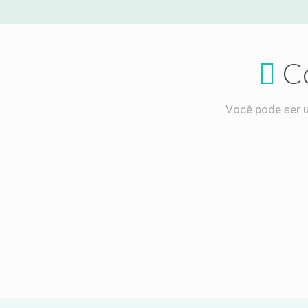
C
Você pode ser u
Orando
Orar pela obra missionária é ser parte
Ir ao ca
ativa do que Deus está fazendo no mundo,
jornad
levando esperança e transformação a
transfor
cada clamor.
am