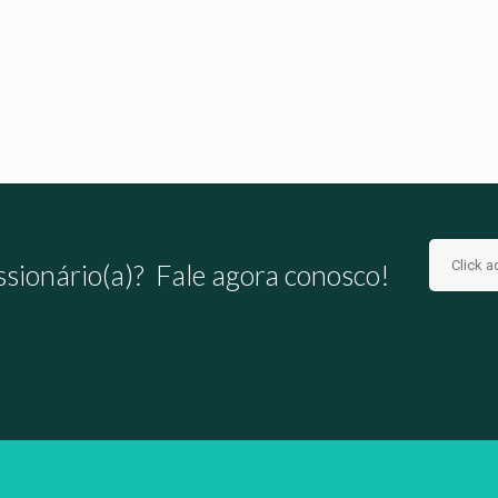
ulturais: Uma Análise de
Questão Urgente
:8-11
Read more
Read more
Click a
ssionário(a)? Fale agora conosco!