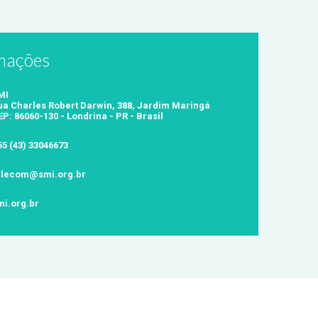
mações
MI
ua Charles Robert Darwin, 388, Jardim Maringá
EP: 86060-130 - Londrina - PR - Brasil
55 (43) 33046673
alecom@smi.org.br
mi.org.br