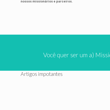
nossos missionários e parceiros.
Você quer ser um a) Missi
Artigos impotantes
maio 13, 2026
março 27
O Nascimento de uma Igreja
A Nec
Enviadora: O Modelo de
a Visã