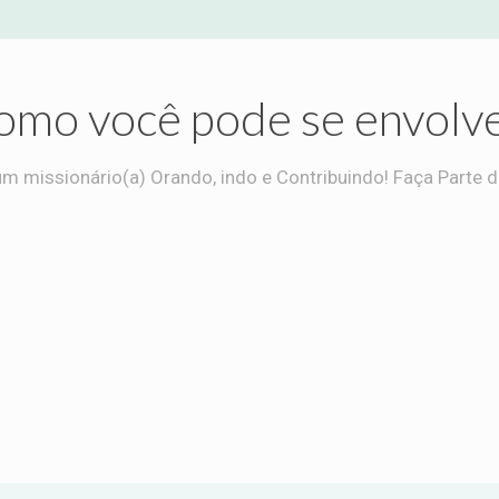
omo você pode se envolve
m missionário(a) Orando, indo e Contribuindo! Faça Parte de
Indo
Contribuindo
mpo missionário é mais que uma
Contribuir para missões é 
a, é responder ao chamado de
esperança nos corações, imp
mar vidas, levando esperança e
vidas e levando a mensage
or onde mais se precisa.
transformação a todas as n