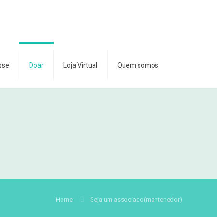
sse
Doar
Loja Virtual
Quem somos
Home
Seja um associado(mantenedor)